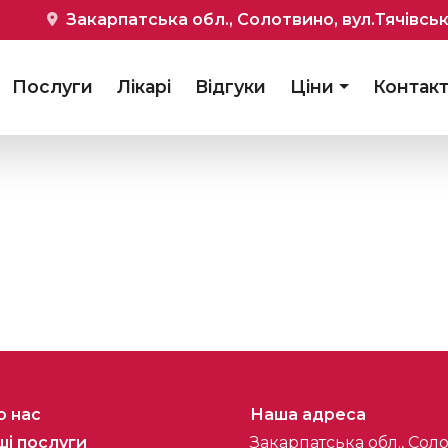
Закарпатська обл., Солотвино, вул.Тячівськ
Послуги
Лікарі
Відгуки
Ціни
Контак
о нас
Наша адреса
і послуги
Закарпатська обл., Соло