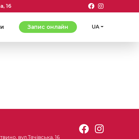
а, 16
ти
Запис онлайн
UA
твино, вул.Тячівська, 16