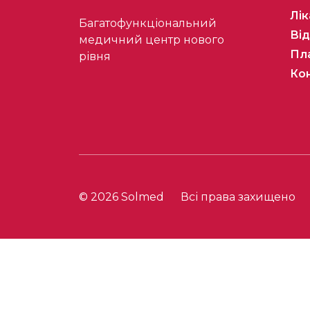
Лік
Багатофункціональний
Від
медичний центр нового
Пла
рівня
Ко
© 2026 Solmed
Всі права захищено