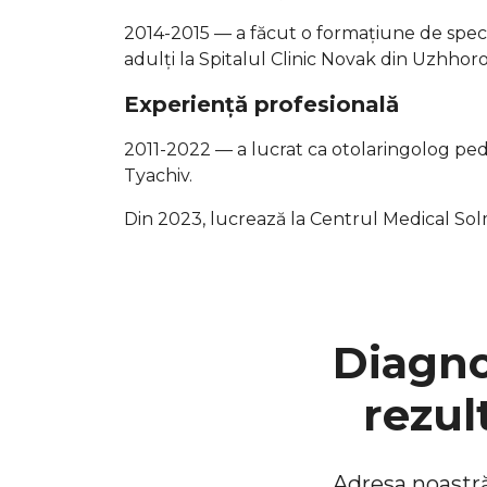
2014-2015 — a făcut o formațiune de speci
adulți la Spitalul Clinic Novak din Uzhhor
Experiență profesională
2011-2022 — a lucrat ca otolaringolog pedi
Tyachiv.
Din 2023, lucrează la Centrul Medical So
Diagno
rezul
Adresa noastră