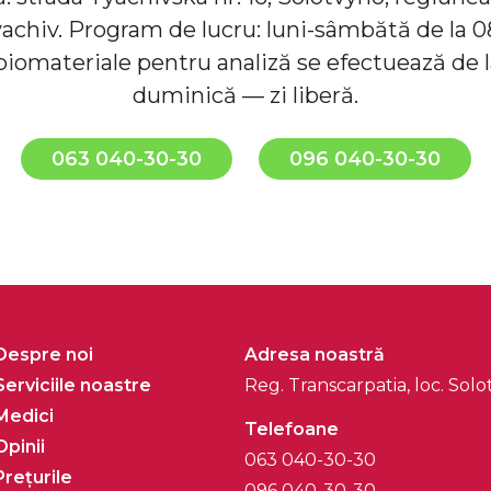
yachiv. Program de lucru: luni-sâmbătă de la 08
iomateriale pentru analiză se efectuează de la
duminică — zi liberă.
063 040-30-30
096 040-30-30
Despre noi
Adresa noastră
Serviciile noastre
Reg. Transcarpatia, loc. Solot
Medici
Telefoane
Opinii
063 040-30-30
Prețurile
096 040-30-30