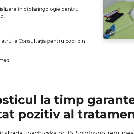
alizare în otolaringologie pentru
od.
atru la Consultația pentru copii din
lmed.
sticul la timp garant
tat pozitiv al tratamen
: strada Tyachivska nr. 16, Solotvyno, regiunea