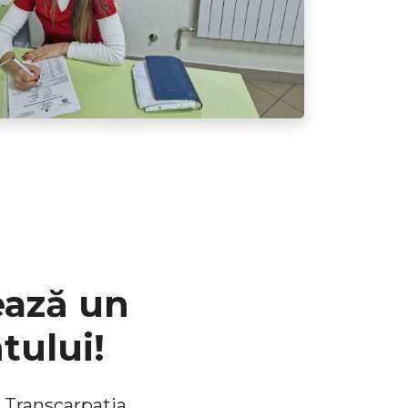
ează un
tului!
 Transcarpatia,