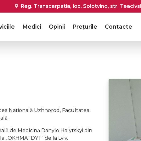
Reg. Transcarpatia, loc. Solotvino, str. Teacivs
iciile
Medici
Opinii
Prețurile
Contacte
atea Națională Uzhhorod, Facultatea
ală.
nală de Medicină Danylo Halytskyi din
rsala „OKHMATDYT” de la Lviv.