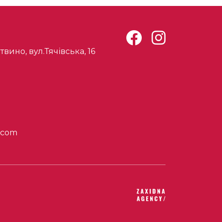
твино, вул.Тячівська, 16
.com