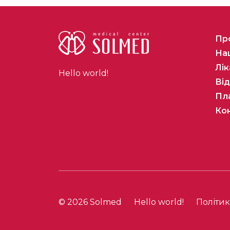
Пр
Наш
Лік
Hello world!
Від
Пла
Ко
© 2026 Solmed
Hello world!
Політик