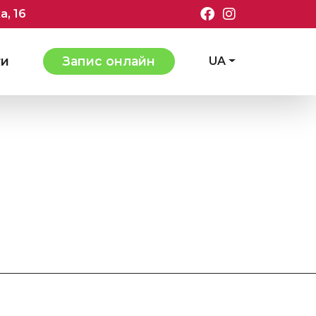
а, 16
ти
Запис онлайн
UA