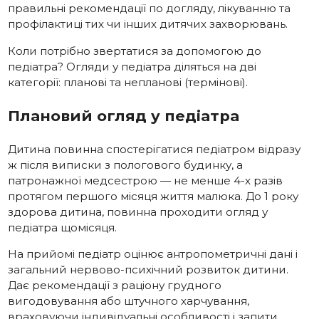
правильні рекомендації по догляду, лікуванню та
профілактиці тих чи інших дитячих захворювань.
Коли потрібно звертатися за допомогою до
педіатра? Огляди у педіатра діляться на дві
категорії: планові та непланові (термінові).
Плановий огляд у педіатра
Дитина повинна спостерігатися педіатром відразу
ж після виписки з пологового будинку, а
патронажної медсестрою — не менше 4-х разів
протягом першого місяця життя малюка. До 1 року
здорова дитина, повинна проходити огляд у
педіатра щомісяця.
На прийомі педіатр оцінює антропометричні дані і
загальний нервово-психічний розвиток дитини.
Дає рекомендації з раціону грудного
вигодовування або штучного харчування,
враховуючи індивідуальні особливості і запити