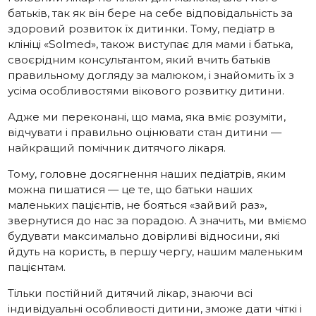
батьків, так як він бере на себе відповідальність за
здоровий розвиток їх дитинки. Тому, педіатр в
клініці «Solmed», також виступає для мами і батька,
своєрідним консультантом, який вчить батьків
правильному догляду за малюком, і знайомить їх з
усіма особливостями вікового розвитку дитини.
Адже ми переконані, що мама, яка вміє розуміти,
відчувати і правильно оцінювати стан дитини —
найкращий помічник дитячого лікаря.
Тому, головне досягнення наших педіатрів, яким
можна пишатися — це те, що батьки наших
маленьких пацієнтів, не бояться «зайвий раз»,
звернутися до нас за порадою. А значить, ми вміємо
будувати максимально довірливі відносини, які
йдуть на користь, в першу чергу, нашим маленьким
пацієнтам.
Тільки постійний дитячий лікар, знаючи всі
індивідуальні особливості дитини, зможе дати чіткі і