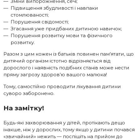
Зміни випорожнення, сечі;
Підвищення збудливості і навпаки
стомлюваності;
Порушення свідомості;
Згасання уже придбаних дитиною навичок;
Порушення розвитку мови та фізичного
розвитку.
Разом з цим кожен із батьків повинен пам’ятати, що
дитячий організм істотно відрізняється від
дорослого і наявність подібних станів може нести
пряму загрозу здоров’ю вашого малюка!
Тому, самостійно проводити лікування дитини
суворо заборонено.
На замітку!
Будь-які захворювання у дітей, протікають дещо
інакше, ніж у дорослих, тому якщо у дитини почався
«звичайний» нежить — поспішіть на прийом до