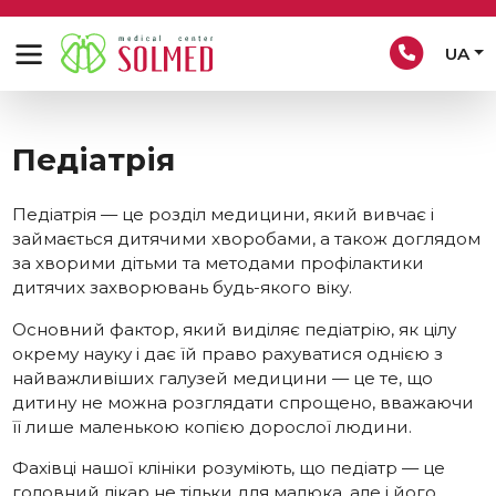
UA
Педіатрія
Педіатрія — це розділ медицини, який вивчає і
займається дитячими хворобами, а також доглядом
за хворими дітьми та методами профілактики
дитячих захворювань будь-якого віку.
Основний фактор, який виділяє педіатрію, як цілу
окрему науку і дає їй право рахуватися однією з
найважливіших галузей медицини — це те, що
дитину не можна розглядати спрощено, вважаючи
її лише маленькою копією дорослої людини.
Фахівці нашої клініки розуміють, що педіатр — це
головний лікар не тільки для малюка, але і його