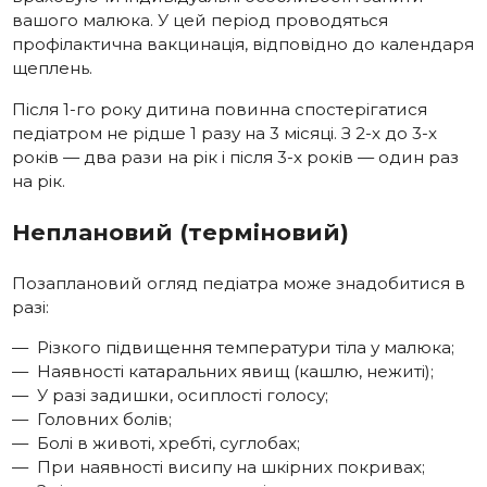
вашого малюка. У цей період проводяться
профілактична вакцинація, відповідно до календаря
щеплень.
Після 1-го року дитина повинна спостерігатися
педіатром не рідше 1 разу на 3 місяці. З 2-х до 3-х
років — два рази на рік і після 3-х років — один раз
на рік.
Неплановий (терміновий)
Позаплановий огляд педіатра може знадобитися в
разі:
Різкого підвищення температури тіла у малюка;
Наявності катаральних явищ (кашлю, нежиті);
У разі задишки, осиплості голосу;
Головних болів;
Болі в животі, хребті, суглобах;
При наявності висипу на шкірних покривах;