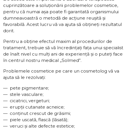
cuprinzătoare a soluționării problemelor cosmetice,
pentru că numai așa poate fi garantată organismului
dumneavoastră o metodă de acțiune reușită și
favorabilă. Acest lucru vă va ajuta să obțineți rezultatul
dorit.
Pentru a obține efectul maxim al procedurilor de
tratament, trebuie să vă încredințați fața unui specialist
de înalt nivel cu mulți ani de experiență și o puteți face
în centrul nostru medical „Solmed”.
Problemele cosmetice pe care un cosmetolog vă va
ajuta să le rezolvați:
pete pigmentare;
stele vasculare;
cicatrici, vergeturi;
erupții cutanate acneice;
conținut crescut de grăsimi;
piele uscată, flască (lăsată);
veruci și alte defecte estetice;