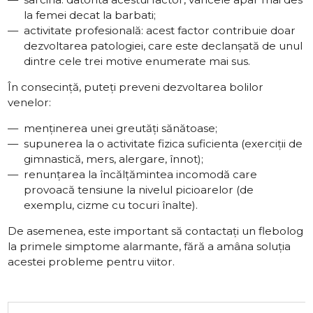
la femei decat la barbati;
activitate profesională: acest factor contribuie doar
dezvoltarea patologiei, care este declanșată de unul
dintre cele trei motive enumerate mai sus.
În consecință, puteți preveni dezvoltarea bolilor
venelor:
menținerea unei greutăți sănătoase;
supunerea la o activitate fizica suficienta (exerciții de
gimnastică, mers, alergare, înnot);
renunțarea la încălțămintea incomodă care
provoacă tensiune la nivelul picioarelor (de
exemplu, cizme cu tocuri înalte).
De asemenea, este important să contactați un flebolog
la primele simptome alarmante, fără a amâna soluția
acestei probleme pentru viitor.