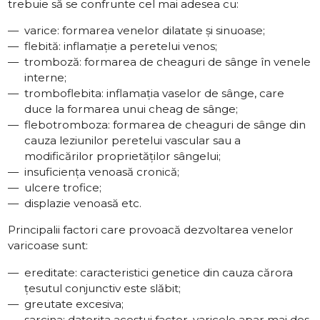
trebuie să se confrunte cel mai adesea cu:
varice: formarea venelor dilatate și sinuoase;
flebită: inflamație a peretelui venos;
tromboză: formarea de cheaguri de sânge în venele
interne;
tromboflebita: inflamația vaselor de sânge, care
duce la formarea unui cheag de sânge;
flebotromboza: formarea de cheaguri de sânge din
cauza leziunilor peretelui vascular sau a
modificărilor proprietăților sângelui;
insuficiența venoasă cronică;
ulcere trofice;
displazie venoasă etc.
Principalii factori care provoacă dezvoltarea venelor
varicoase sunt:
ereditate: caracteristici genetice din cauza cărora
țesutul conjunctiv este slăbit;
greutate excesiva;
sarcina: datorita acestui factor, varicele apar mai des